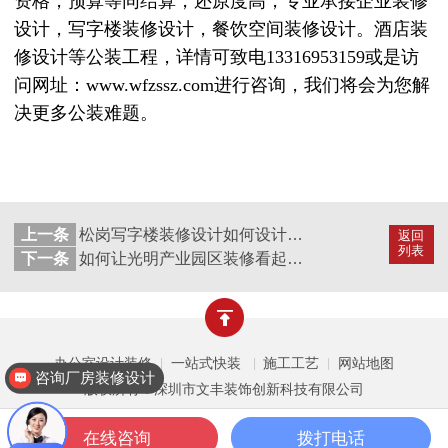
资格，预算等同结算，还原度高，专业承接企业装修
设计，写字楼装修设计，餐饮空间装修设计。酒店装
修设计等公装工程，详情可致电13316953159或是访
问网址：www.wfzssz.com进行咨询，我们将会为您解
决更多公装难题。
上一条
松岗写字楼装修设计如何设计才能更适合办公？
返回
列表
下一条
如何让光明产业园区装修看起来更加怡人舒适，三点搞定
办公室设计装修
一站式快装
施工工艺
网站地图
|
|
|
咨询厂房装修设计
版权所有：深圳市文丰装饰创新科技有限公司
在线咨询
拨打电话
一键拨打
公装案例
公装设计
关于文丰