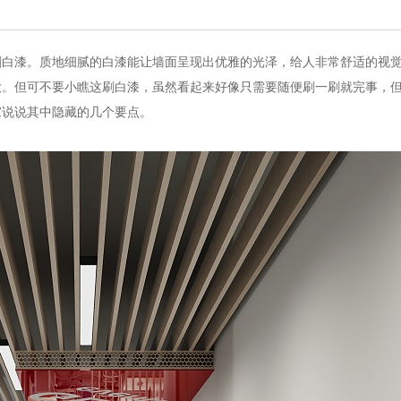
刷白漆。质地细腻的白漆能让墙面呈现出优雅的光泽，给人非常舒适的视
大。但可不要小瞧这刷白漆，虽然看起来好像只需要随便刷一刷就完事，
家说说其中隐藏的几个要点。